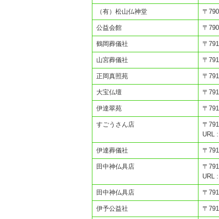
（有）松山仏神堂
〒79
公益会館
〒79
鶴岡葬儀社
〒79
山宮葬儀社
〒79
正岡真照苑
〒79
大宝仏壇
〒79
伊達翠苑
〒79
すごうさん店
〒79
URL :
伊達葬儀社
〒79
田中神仏具店
〒79
URL :
田中神仏具店
〒79
伊予公益社
〒79