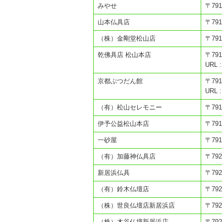
みやせ
〒79
山本仏具店
〒79
（株）金剛堂松山店
〒79
乾佛具店 松山本店
〒79
URL :
京都ぶつだん館
〒79
URL :
（有）松山セレモニー
〒79
伊予公益松山本店
〒79
一砂屋
〒79
（有）加藤神仏具店
〒79
新居浜仏具
〒79
（有）鈴木仏壇店
〒79
（株）世良仏壇店新居浜店
〒79
（株）木谷仏壇新居浜店
〒79