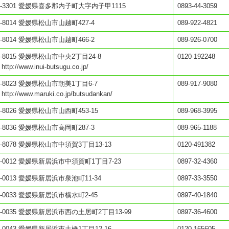
1-3301 愛媛県喜多郡内子町大字内子甲1115
0893-44-3059
1-8014 愛媛県松山市山越町427-4
089-922-4821
1-8014 愛媛県松山市山越町466-2
089-926-0700
1-8015 愛媛県松山市中央2丁目24-8
0120-192248
 http://www.inui-butsugu.co.jp/
1-8023 愛媛県松山市朝美1丁目6-7
089-917-9080
 http://www.maruki.co.jp/butsudankan/
1-8026 愛媛県松山市山西町453-15
089-968-3995
1-8036 愛媛県松山市高岡町287-3
089-965-1188
1-8078 愛媛県松山市中須賀3丁目13-13
0120-491382
2-0012 愛媛県新居浜市中須賀町1丁目7-23
0897-32-4360
2-0013 愛媛県新居浜市泉池町11-34
0897-33-3550
2-0033 愛媛県新居浜市横水町2-45
0897-40-1840
2-0035 愛媛県新居浜市西の土居町2丁目13-99
0897-36-4600
2-0043 愛媛県新居浜市土橋1丁目12-16
0120-165605