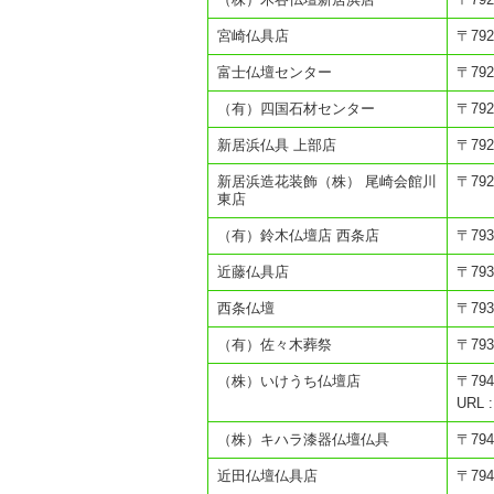
宮崎仏具店
〒79
富士仏壇センター
〒79
（有）四国石材センター
〒79
新居浜仏具 上部店
〒79
新居浜造花装飾（株） 尾崎会館川
〒79
東店
（有）鈴木仏壇店 西条店
〒79
近藤仏具店
〒79
西条仏壇
〒79
（有）佐々木葬祭
〒79
（株）いけうち仏壇店
〒79
URL :
（株）キハラ漆器仏壇仏具
〒79
近田仏壇仏具店
〒79