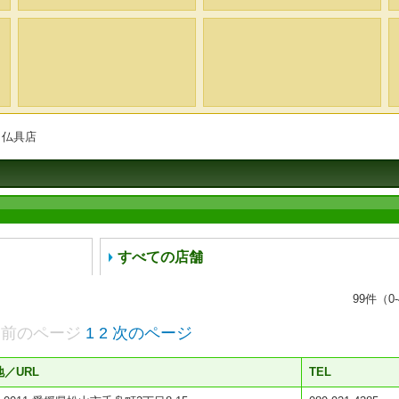
・仏具店
すべての店舗
99
件（0-
前のページ
1
2
次のページ
／URL
TEL