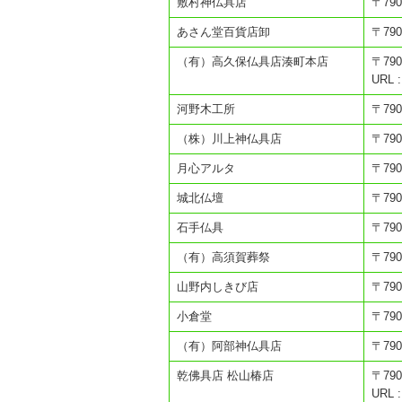
敷村神仏具店
〒79
あさん堂百貨店卸
〒79
（有）高久保仏具店湊町本店
〒79
URL :
河野木工所
〒79
（株）川上神仏具店
〒79
月心アルタ
〒79
城北仏壇
〒79
石手仏具
〒79
（有）高須賀葬祭
〒79
山野内しきび店
〒79
小倉堂
〒79
（有）阿部神仏具店
〒79
乾佛具店 松山椿店
〒79
URL :