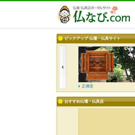
ピックアップ 仏壇・仏具サイト
式会社一心堂
正佛堂
おすすめ仏壇・仏具店