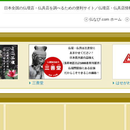
日本全国の仏壇店・仏具店を調べるための便利サイト／仏壇店・仏具店情報
仏なび.com ホーム
三善堂
はせが