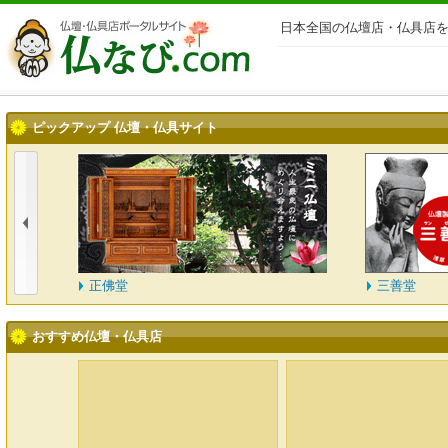
日本全国の仏壇店・仏具店を
ピックアップ 仏壇・仏具サイト
正佛堂
三善堂
おすすめ仏壇・仏具店