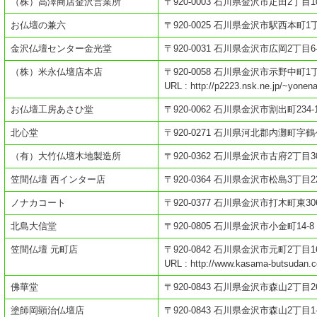
（株）高澤商店金沢営業所
〒920-0003 石川県金沢市疋田2丁目1
お仏壇の兼六
〒920-0025 石川県金沢市駅西本町1丁
金沢仏壇センター金光堂
〒920-0031 石川県金沢市広岡2丁目6-
（株）米永仏壇店本店
〒920-0058 石川県金沢市示野中町1
URL : http://p2223.nsk.ne.jp/~yonen
お仏壇工房あさひ堂
〒920-0062 石川県金沢市割出町234-
北心堂
〒920-0271 石川県河北郡内灘町字鶴
（有）大竹仏壇木地製造所
〒920-0362 石川県金沢市古府2丁目3
笠間仏壇 西インター店
〒920-0364 石川県金沢市松島3丁目2
ノナカコート
〒920-0377 石川県金沢市打木町東306
北島大信堂
〒920-0805 石川県金沢市小金町14-8
笠間仏壇 元町店
〒920-0842 石川県金沢市元町2丁目16
URL : http://www.kasama-butsudan.
佛華堂
〒920-0843 石川県金沢市森山2丁目26
塗師岡顕治仏壇店
〒920-0843 石川県金沢市森山2丁目1-