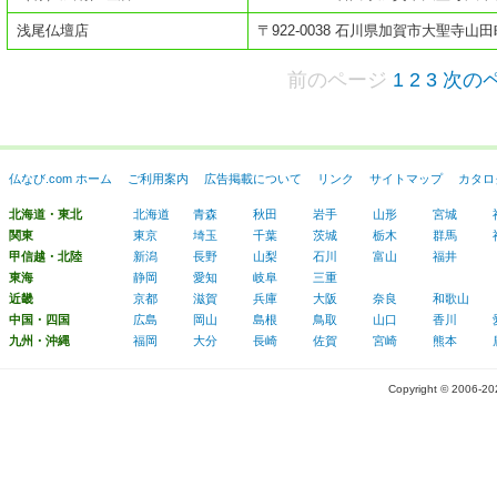
浅尾仏壇店
〒922-0038 石川県加賀市大聖寺山田
前のページ
1
2
3
次の
仏なび.com ホーム
ご利用案内
広告掲載について
リンク
サイトマップ
カタロ
北海道・東北
北海道
青森
秋田
岩手
山形
宮城
関東
東京
埼玉
千葉
茨城
栃木
群馬
甲信越・北陸
新潟
長野
山梨
石川
富山
福井
東海
静岡
愛知
岐阜
三重
近畿
京都
滋賀
兵庫
大阪
奈良
和歌山
中国・四国
広島
岡山
島根
鳥取
山口
香川
九州・沖縄
福岡
大分
長崎
佐賀
宮崎
熊本
Copyright © 2006-2