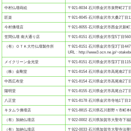
中村仏壇蒔絵
〒921-8034 石川県金沢市泉野町2丁目
匠楽
〒921-8045 石川県金沢市大桑2丁目1
今村佛壇店
〒921-8055 石川県金沢市西金沢新町1
笠間仏壇 南大通り店
〒921-8151 石川県金沢市窪5丁目560
（有）ＯＴＫ大竹仏壇製作所
〒921-8151 石川県金沢市窪3丁目447
URL : http://www3.ocn.ne.jp/~otakebu
メイクリーン金光堂
〒921-8151 石川県金沢市窪3丁目115
（株）金剛堂
〒921-8154 石川県金沢市高尾南2丁目
中西広布堂
〒921-8154 石川県金沢市高尾南2丁目6
陽明堂
〒921-8155 石川県金沢市高尾台2丁目
八正堂
〒921-8178 石川県金沢市寺地1丁目19
キタムラ佛壇店
〒921-8815 石川県石川郡野々市町本
（有）加納仏壇店
〒922-0002 石川県加賀市大聖寺下福田
（有）加納仏壇店
〒922-0033 石川県加賀市大聖寺法華