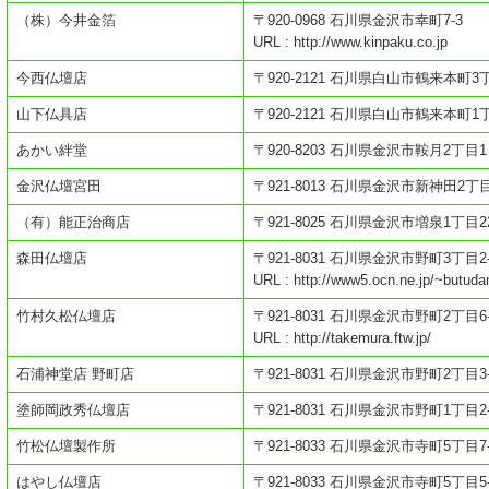
（株）今井金箔
〒920-0968 石川県金沢市幸町7-3
URL : http://www.kinpaku.co.jp
今西仏壇店
〒920-2121 石川県白山市鶴来本町3丁
山下仏具店
〒920-2121 石川県白山市鶴来本町1
あかい絆堂
〒920-8203 石川県金沢市鞍月2丁目1
金沢仏壇宮田
〒921-8013 石川県金沢市新神田2丁目
（有）能正治商店
〒921-8025 石川県金沢市増泉1丁目22
森田仏壇店
〒921-8031 石川県金沢市野町3丁目2-
URL : http://www5.ocn.ne.jp/~butuda
竹村久松仏壇店
〒921-8031 石川県金沢市野町2丁目6-
URL : http://takemura.ftw.jp/
石浦神堂店 野町店
〒921-8031 石川県金沢市野町2丁目3-
塗師岡政秀仏壇店
〒921-8031 石川県金沢市野町1丁目2-
竹松仏壇製作所
〒921-8033 石川県金沢市寺町5丁目7-
はやし仏壇店
〒921-8033 石川県金沢市寺町5丁目5-