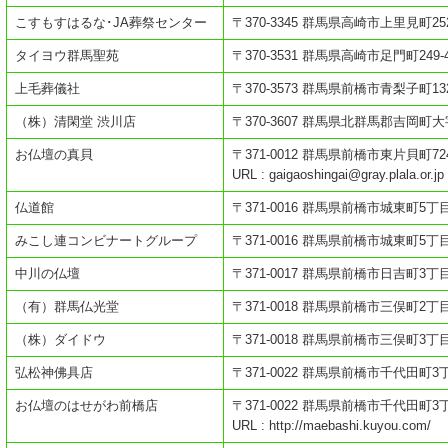
こすもすはるな･JA葬祭センター
〒370-3345 群馬県高崎市上里見町252
タイヨウ群馬聖苑
〒370-3531 群馬県高崎市足門町249-
上毛葬儀社
〒370-3573 群馬県前橋市青梨子町132
（株）清閑堂 渋川店
〒370-3607 群馬県北群馬郡吉岡町大字
お仏壇の真貝
〒371-0012 群馬県前橋市東片貝町724
URL : gaigaoshingai@gray.plala.or.jp
仏道館
〒371-0016 群馬県前橋市城東町5丁目6
みこし連コンビナートグループ
〒371-0016 群馬県前橋市城東町5丁目6
中川の仏壇
〒371-0017 群馬県前橋市日吉町3丁目4
（有）群馬仏光堂
〒371-0018 群馬県前橋市三俣町2丁目
（株）ダイドウ
〒371-0018 群馬県前橋市三俣町3丁目
弘松神佛具店
〒371-0022 群馬県前橋市千代田町3丁
お仏壇のはせがわ前橋店
〒371-0022 群馬県前橋市千代田町3丁
URL : http://maebashi.kuyou.com/