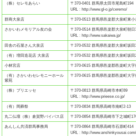
（株）セレモあらい
〒370-0401 群馬県太田市尾島町194
URL : http://www.gl-o.jp/ceremo/
群商大泉店
〒370-0513 群馬県邑楽郡大泉町東小
さかいわメモリアル友の会
〒370-0514 群馬県邑楽郡大泉町朝日3
URL : http://www.sakaiwa.jp/
田舎の石屋さん大泉店
〒370-0532 群馬県邑楽郡大泉町坂田3
（有）増田造花店 大泉店
〒370-0532 群馬県邑楽郡大泉町坂田2
小林宮店
〒370-0615 群馬県邑楽郡邑楽町大字篠
（有）さかいわセレモニーホール
〒370-0615 群馬県邑楽郡邑楽町大字
紫苑
（株）プリエッセ
〒370-0813 群馬県高崎市本町89
URL : http://www.prieese.co.jp/
（有）岡葬祭
〒370-0834 群馬県高崎市南町2-13
丸二仏壇（株）倉賀野バイパス店
〒370-0854 群馬県高崎市下之城町176
あんしん共済群馬事務局
〒370-0864 群馬県高崎市石原町414
URL : http://www.anshinkyousai.com