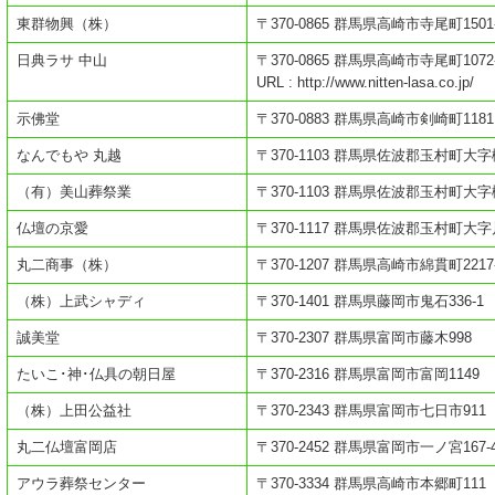
東群物興（株）
〒370-0865 群馬県高崎市寺尾町1501
日典ラサ 中山
〒370-0865 群馬県高崎市寺尾町1072
URL : http://www.nitten-lasa.co.jp/
示佛堂
〒370-0883 群馬県高崎市剣崎町1181
なんでもや 丸越
〒370-1103 群馬県佐波郡玉村町大字樋
（有）美山葬祭業
〒370-1103 群馬県佐波郡玉村町大字樋
仏壇の京愛
〒370-1117 群馬県佐波郡玉村町大字
丸二商事（株）
〒370-1207 群馬県高崎市綿貫町2217
（株）上武シャディ
〒370-1401 群馬県藤岡市鬼石336-1
誠美堂
〒370-2307 群馬県富岡市藤木998
たいこ･神･仏具の朝日屋
〒370-2316 群馬県富岡市富岡1149
（株）上田公益社
〒370-2343 群馬県富岡市七日市911
丸二仏壇富岡店
〒370-2452 群馬県富岡市一ノ宮167-
アウラ葬祭センター
〒370-3334 群馬県高崎市本郷町111