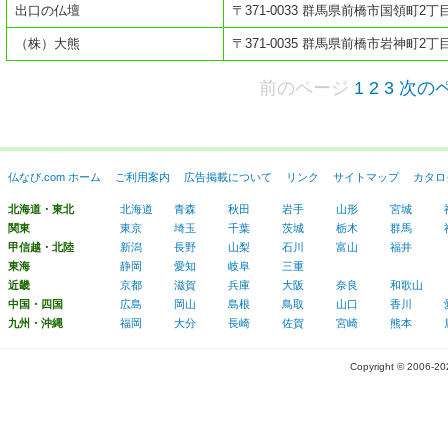
出口の仏壇
〒371-0033 群馬県前橋市国領町2丁目
（株）大熊
〒371-0035 群馬県前橋市岩神町2丁目
前のページ
1
2
3
次の
仏なび.com ホーム
ご利用案内
広告掲載について
リンク
サイトマップ
カタロ
北海道・東北
北海道
青森
秋田
岩手
山形
宮城
関東
東京
埼玉
千葉
茨城
栃木
群馬
甲信越・北陸
新潟
長野
山梨
石川
富山
福井
東海
静岡
愛知
岐阜
三重
近畿
京都
滋賀
兵庫
大阪
奈良
和歌山
中国・四国
広島
岡山
島根
鳥取
山口
香川
九州・沖縄
福岡
大分
長崎
佐賀
宮崎
熊本
Copyright © 2006-2