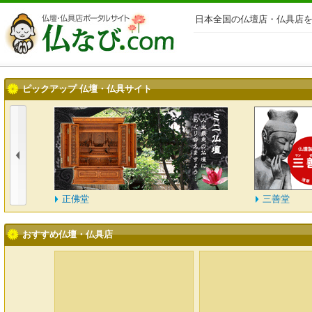
日本全国の仏壇店・仏具店を
ピックアップ 仏壇・仏具サイト
正佛堂
三善堂
おすすめ仏壇・仏具店