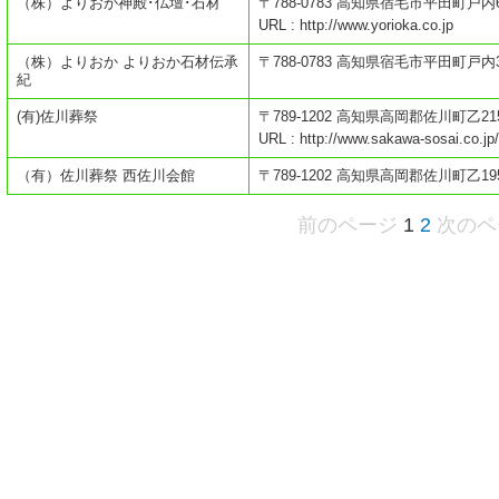
（株）よりおか神殿･仏壇･石材
〒788-0783 高知県宿毛市平田町戸内62
URL : http://www.yorioka.co.jp
（株）よりおか よりおか石材伝承
〒788-0783 高知県宿毛市平田町戸内33
紀
(有)佐川葬祭
〒789-1202 高知県高岡郡佐川町乙21
URL : http://www.sakawa-sosai.co.jp/
（有）佐川葬祭 西佐川会館
〒789-1202 高知県高岡郡佐川町乙19
前のページ
1
2
次のペ