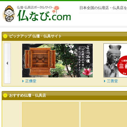
日本全国の仏壇店・仏具店を
ピックアップ 仏壇・仏具サイト
正佛堂
三善堂
おすすめ仏壇・仏具店