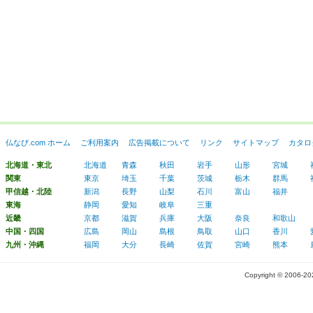
仏なび.com ホーム
ご利用案内
広告掲載について
リンク
サイトマップ
カタロ
北海道・東北
北海道
青森
秋田
岩手
山形
宮城
関東
東京
埼玉
千葉
茨城
栃木
群馬
甲信越・北陸
新潟
長野
山梨
石川
富山
福井
東海
静岡
愛知
岐阜
三重
近畿
京都
滋賀
兵庫
大阪
奈良
和歌山
中国・四国
広島
岡山
島根
鳥取
山口
香川
九州・沖縄
福岡
大分
長崎
佐賀
宮崎
熊本
Copyright © 2006-2