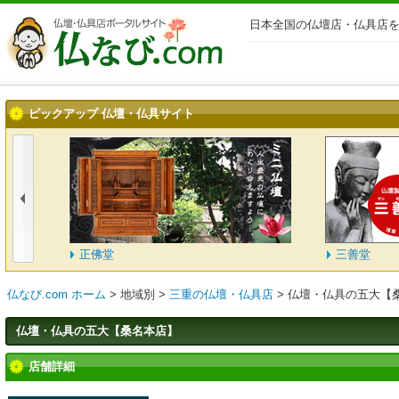
日本全国の仏壇店・仏具店を
ピックアップ 仏壇・仏具サイト
正佛堂
三善堂
仏なび.com ホーム
>
地域別
>
三重の仏壇・仏具店
>
仏壇・仏具の五大【
仏壇・仏具の五大【桑名本店】
店舗詳細