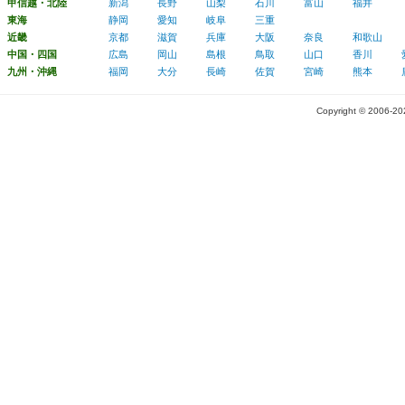
甲信越・北陸
新潟
長野
山梨
石川
富山
福井
東海
静岡
愛知
岐阜
三重
近畿
京都
滋賀
兵庫
大阪
奈良
和歌山
中国・四国
広島
岡山
島根
鳥取
山口
香川
九州・沖縄
福岡
大分
長崎
佐賀
宮崎
熊本
Copyright © 2006-2