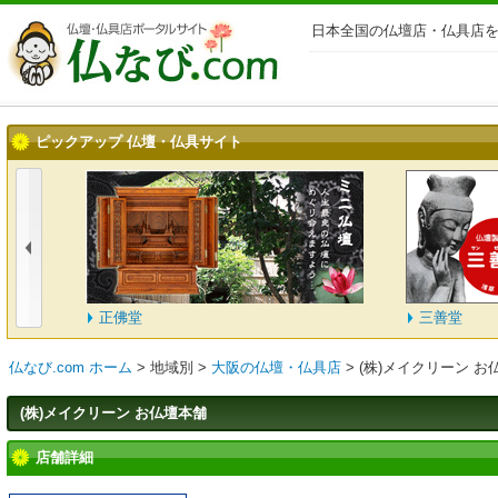
日本全国の仏壇店・仏具店を
ピックアップ 仏壇・仏具サイト
正佛堂
三善堂
仏なび.com ホーム
>
地域別
>
大阪の仏壇・仏具店
>
(株)メイクリーン お
(株)メイクリーン お仏壇本舗
店舗詳細