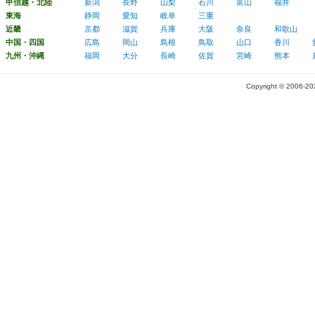
甲信越・北陸
新潟
長野
山梨
石川
富山
福井
東海
静岡
愛知
岐阜
三重
近畿
京都
滋賀
兵庫
大阪
奈良
和歌山
中国・四国
広島
岡山
島根
鳥取
山口
香川
九州・沖縄
福岡
大分
長崎
佐賀
宮崎
熊本
Copyright © 2006-2